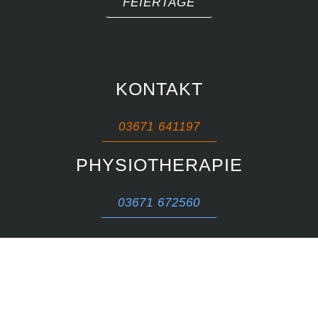
FEIERTAGE
KONTAKT
03671 641197
PHYSIOTHERAPIE
03671 672560
Impressum
Datenschutz
AGB
Hausordnung